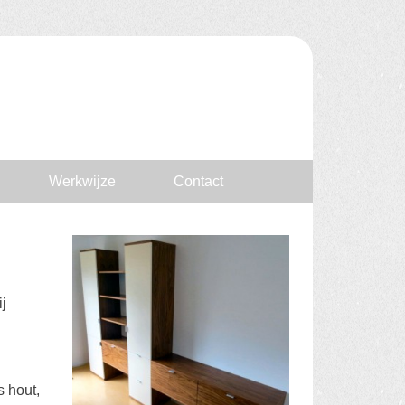
Werkwijze
Contact
j
s hout,