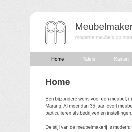
Meubelmaker
moderne meubels op maa
Skip
Home
Tafels
Kasten
to
Home
content
Een bijzondere wens voor een meubel, in
Marang. Al meer dan 35 jaar levert meub
particulieren als bedrijven en instellingen
De stijl van de meubelmakerij is modern: 