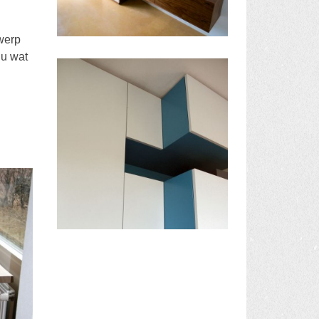
werp
 u wat