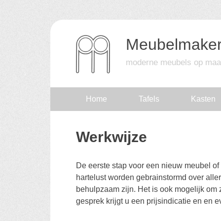
Meubelmaker
moderne meubels op maa
Skip
Home
Tafels
Kasten
to
Werkwijze
content
De eerste stap voor een nieuw meubel of 
hartelust worden gebrainstormd over allerh
behulpzaam zijn. Het is ook mogelijk om ze
gesprek krijgt u een prijsindicatie en en