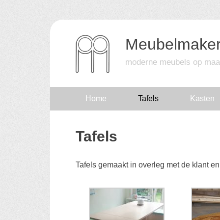
Meubelmaker
moderne meubels op maa
Skip
Home
Tafels
Kasten
to
Tafels
content
Tafels gemaakt in overleg met de klant e