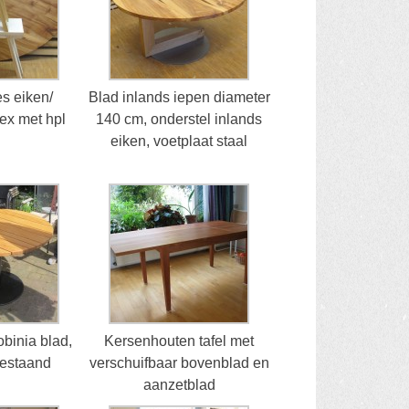
jes eiken/
Blad inlands iepen diameter
ex met hpl
140 cm, onderstel inlands
eiken, voetplaat staal
obinia blad,
Kersenhouten tafel met
bestaand
verschuifbaar bovenblad en
aanzetblad