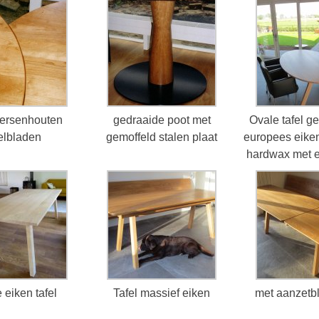
ersenhouten
gedraaide poot met
Ovale tafel g
felbladen
gemoffeld stalen plaat
europees eiken
hardwax met ee
 eiken tafel
Tafel massief eiken
met aanzetb