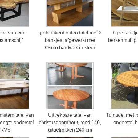
afel van een
grote eikenhouten tafel met 2
bijzettafelt
stamschijf
bankjes, afgewerkt met
berkenmultipl
Osmo hardwax in kleur
mstam tafel van
Uittrekbare tafel van
Tuintafel met r
lengte onderstel
christusdoornhout, rond 140,
onderstel 
RVS
uitgetrokken 240 cm