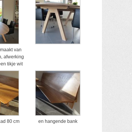
emaakt van
, afwerking
n tikje wit
lad 80 cm
en hangende bank