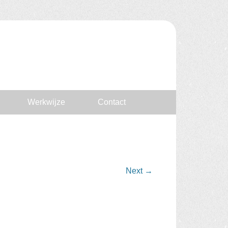
Werkwijze
Contact
Next
→