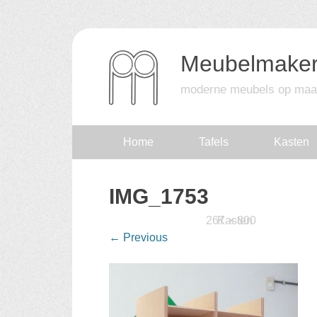
Meubelmaker
moderne meubels op maa
Skip
Home
Tafels
Kasten
to
IMG_1753
content
Published
15 februari 2016
267 × 800
Kasten
at
in
←
Previous