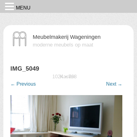
MENU
Meubelmakerij Wageningen
moderne meubels op maat
IMG_5049
Published
15 februari 2016
1024 × 768
Kasten
at
in
←
Previous
Next
→