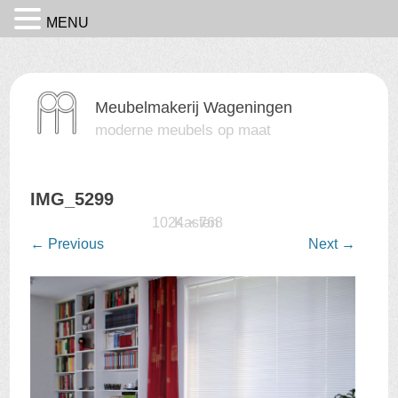
MENU
Meubelmakerij Wageningen
moderne meubels op maat
IMG_5299
Published
15 februari 2016
1024 × 768
Kasten
at
in
←
Previous
Next
→