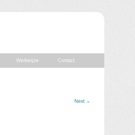
Werkwijze
Contact
Next
→