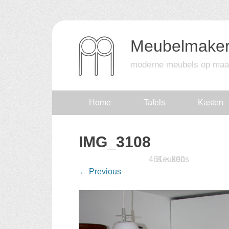
Meubelmaker
moderne meubels op maa
Skip
Home
Tafels
Kasten
to
IMG_3108
content
Published
15 februari 2016
461 × 800
Keukens
at
in
←
Previous