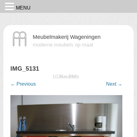
MENU
Meubelmakerij Wageningen
moderne meubels op maat
IMG_5131
Published
15 februari 2016
1024 × 768
Keukens
at
in
←
Previous
Next
→