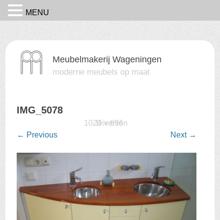
MENU
Meubelmakerij Wageningen
moderne meubels op maat
IMG_5078
Published
16 februari 2016
1024 × 696
Diversen
at
in
←
Previous
Next
→