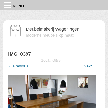
MENU
Meubelmakerij Wageningen
moderne meubels op maat
IMG_0397
Published
17 februari 2016
1024 × 699
Tafels
at
in
←
Previous
Next
→