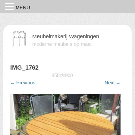
MENU
Meubelmakerij Wageningen
moderne meubels op maat
IMG_1762
Published
17 februari 2016
858 × 800
Tafels
at
in
←
Previous
Next
→