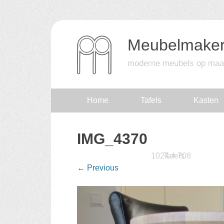
Meubelmaker
moderne meubels op maa
Skip
Home
Tafels
Kasten
to
IMG_4370
content
Published
26 augustus 2017
1024 × 708
Tafels
at
in
←
Previous