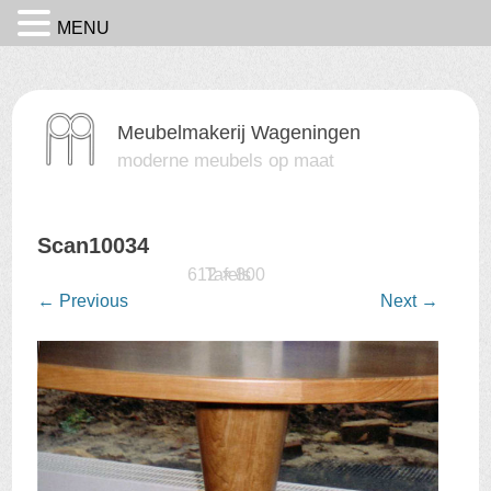
MENU
Meubelmakerij Wageningen
moderne meubels op maat
Scan10034
Published
17 februari 2016
612 × 800
Tafels
at
in
←
Previous
Next
→