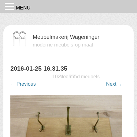
MENU
Meubelmakerij Wageningen
moderne meubels op maat
2016-01-25 16.31.35
Published
15 februari 2016
1024 × 555
Voorraad meubels
at
in
←
Previous
Next
→