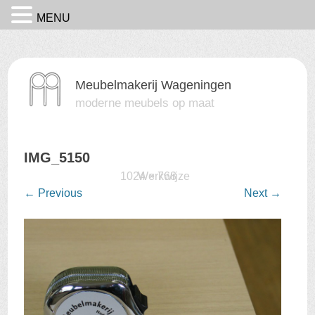
MENU
Meubelmakerij Wageningen
moderne meubels op maat
IMG_5150
Published
15 februari 2016
1024 × 768
Werkwijze
at
in
←
Previous
Next
→