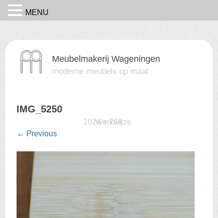
MENU
Meubelmakerij Wageningen
moderne meubels op maat
IMG_5250
Published
15 februari 2016
1024 × 768
Werkwijze
at
in
←
Previous