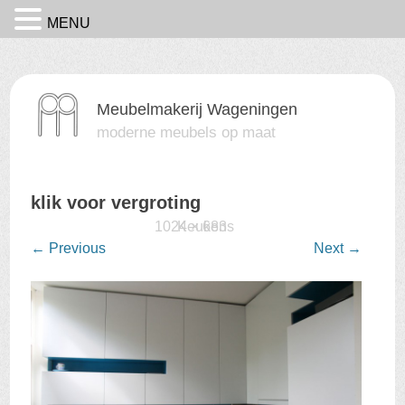
MENU
Meubelmakerij Wageningen
moderne meubels op maat
klik voor vergroting
Published
15 februari 2016
1024 × 683
Keukens
at
in
←
Previous
Next
→