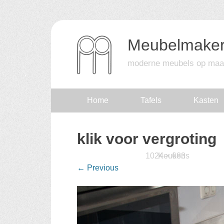
Meubelmaker
moderne meubels op maa
Skip
Home
Tafels
Kasten
to
klik voor vergroting
content
Published
15 februari 2016
1024 × 683
Keukens
at
in
←
Previous